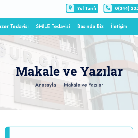
Yol Tarifi
0(344) 23
azer Tedavisi
SMILE Tedavisi
Basında Biz
İletişim
Makale ve Yazılar
Anasayfa
Makale ve Yazılar