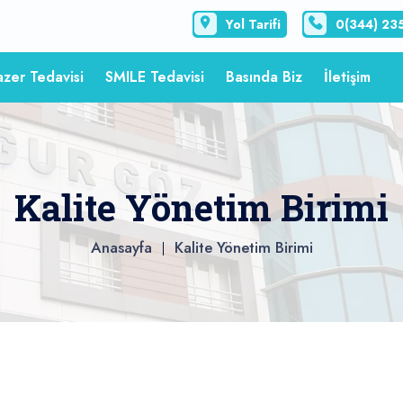
Yol Tarifi
0(344) 23
azer Tedavisi
SMILE Tedavisi
Basında Biz
İletişim
Kalite Yönetim Birimi
Anasayfa
Kalite Yönetim Birimi