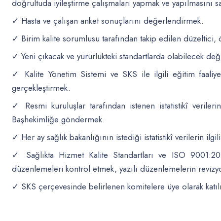
doğrultuda iyileştirme çalışmaları yapmak ve yapılmasını 
✓ Hasta ve çalışan anket sonuçlarını değerlendirmek.
✓ Birim kalite sorumlusu tarafından takip edilen düzeltici, ön
✓ Yeni çıkacak ve yürürlükteki standartlarda olabilecek deği
✓ Kalite Yönetim Sistemi ve SKS ile ilgili eğitim faal
gerçekleştirmek.
✓ Resmi kuruluşlar tarafından istenen istatistikî veriler
Başhekimliğe göndermek.
✓ Her ay sağlık bakanlığının istediği istatistikî verilerin ilg
✓ Sağlıkta Hizmet Kalite Standartları ve ISO 9001:201
düzenlemeleri kontrol etmek, yazılı düzenlemelerin revizy
✓ SKS çerçevesinde belirlenen komitelere üye olarak katılm