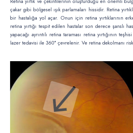
Retina yırtık ve çekintilerinin oluşturduğu en önemli bu
çakar gibi bölgesel ışık parlamaları hissidir. Retina yırt
bir hastalığa yol açar. Onun için retina yırtıklarının
retina yırtığı tespit edilen hastalar son derece şanslı h
yapacağı ayrıntılı retina taraması retina yırtığının teşhisi
lazer tedavisi ile 360° çevrelenir. Ve retina dekolmanı risk