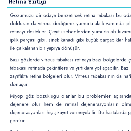
Retina Yırtığı
Gözümüzü bir odaya benzetirsek retina tabakası bu odan
dolduran da vitreus dediğimiz yumurta akı kıvamında jel 
retinayı destekler. Çeşitli sebeplerden yumurta akı kıvam
iplik parçası gibi, sinek kanadı gibi küçük parçacıklar hali
ile çalkalanan bir yapıya dönüşür.
Bazı gözlerde vitreus tabakası retinaya bazı bölgelerde ço
tabakası retinada çekintilere ve yırtıklara yol açabilir. B
zayıflıkta retina bölgeleri olur. Vitreus tabakasının da hafi
dönüşür.
Miyop göz bozukluğu olanlar bu problemler açısından 
dejenere olur hem de retinal dejenerasyonların olma 
dejenerasyonları hiç şikayet vermeyebilir. Bu hastalarda
gerekir.