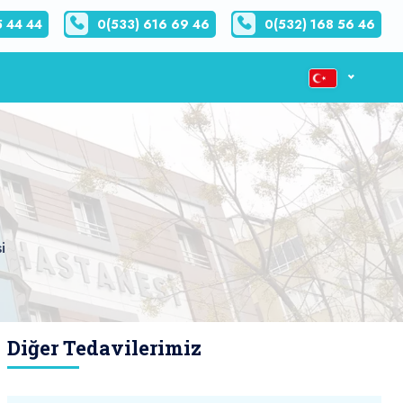
5 44 44
0(533) 616 69 46
0(532) 168 56 46
i
Diğer Tedavilerimiz