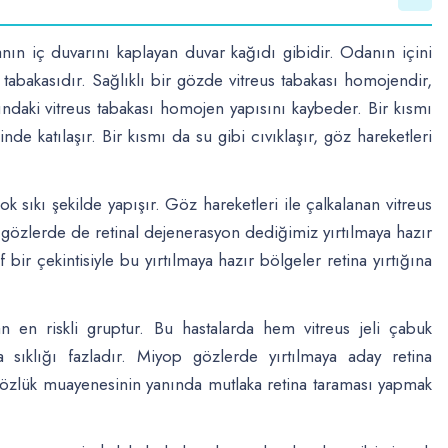
ın iç duvarını kaplayan duvar kağıdı gibidir. Odanın içini
tabakasıdır. Sağlıklı bir gözde vitreus tabakası homojendir,
ındaki vitreus tabakası homojen yapısını kaybeder. Bir kısmı
nde katılaşır. Bir kısmı da su gibi cıvıklaşır, göz hareketleri
k sıkı şekilde yapışır. Göz hareketleri ile çalkalanan vitreus
azı gözlerde de retinal dejenerasyon dediğimiz yırtılmaya hazır
f bir çekintisiyle bu yırtılmaya hazır bölgeler retina yırtığına
en riskli gruptur. Bu hastalarda hem vitreus jeli çabuk
sıklığı fazladır. Miyop gözlerde yırtılmaya aday retina
 gözlük muayenesinin yanında mutlaka retina taraması yapmak