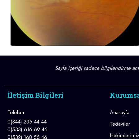
Sayfa içeriği sadece bilgilendirme amaç
İletişim Bilgileri
Kurums
Telefon
Anasayfa
0(344) 235 44 44
Tedaviler
0(533) 616 69 46
Hekimlerimi
0(532) 168 56 46