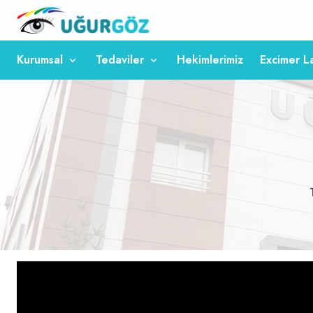
Kurumsal
Tedaviler
Hekimlerimiz
Excimer L