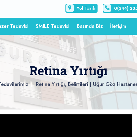
Yol Tarifi
0(344) 23
azer Tedavisi
SMILE Tedavisi
Basında Biz
İletişim
Retina Yırtığı
Tedavilerimiz
Retina Yırtığı, Belirtileri | Uğur Göz Hastanes