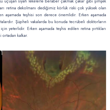
lgu uçuşan siyah lekelerle beraber çakmak çakar gibi şimşek
ıkları retina dekolmanı dediğimiz körlük riski çok yüksek olan
 erken aşamada teşhisi son derece önemlidir. Erken aşamada
astalardır. Şüpheli vakalarda bu konuda tecrübeli doktorların
 için yeterlidir. Erken aşamada teşhis edilen retina yırtıkları
i ortadan kalkar.