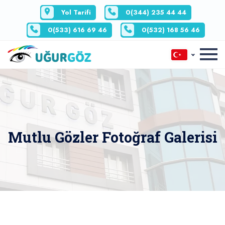
Yol Tarifi
0(344) 235 44 44
0(533) 616 69 46
0(532) 168 56 46
Mutlu Gözler Fotoğraf Galerisi