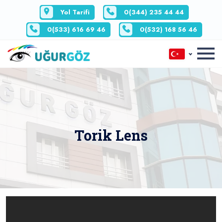
Yol Tarifi
0(344) 235 44 44
0(533) 616 69 46
0(532) 168 56 46
Torik Lens