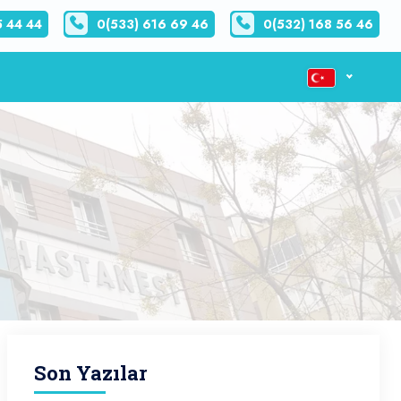
5 44 44
0(533) 616 69 46
0(532) 168 56 46
Son Yazılar