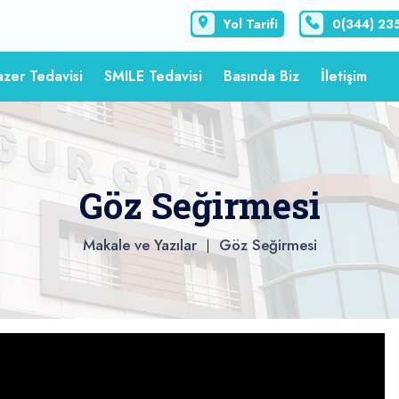
Yol Tarifi
0(344) 23
azer Tedavisi
SMILE Tedavisi
Basında Biz
İletişim
Göz Seğirmesi
Makale ve Yazılar
Göz Seğirmesi