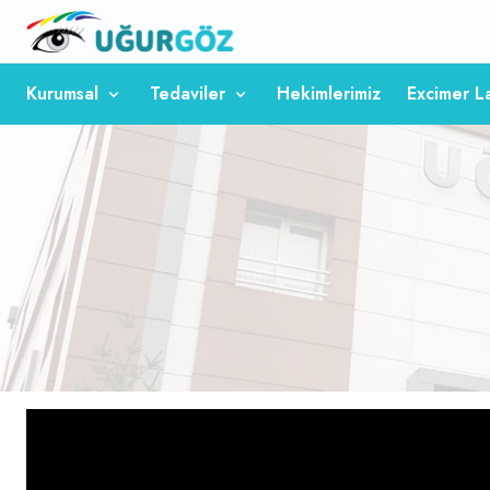
Kurumsal
Tedaviler
Hekimlerimiz
Excimer L